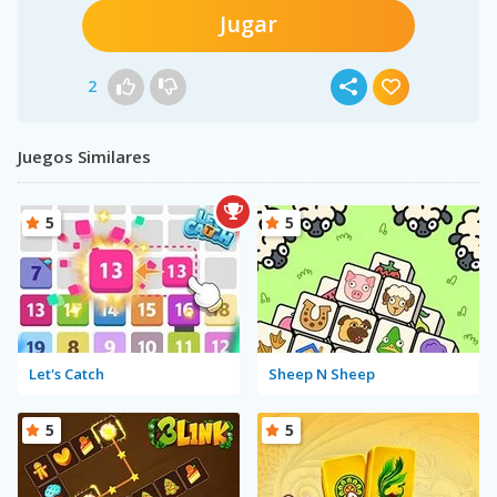
Jugar
2
Juegos Similares
5
5
Let's Catch
Sheep N Sheep
5
5