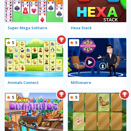
Super Mega Solitaire
Hexa Stack
5
5
Animals Connect
Millionaire
5
5