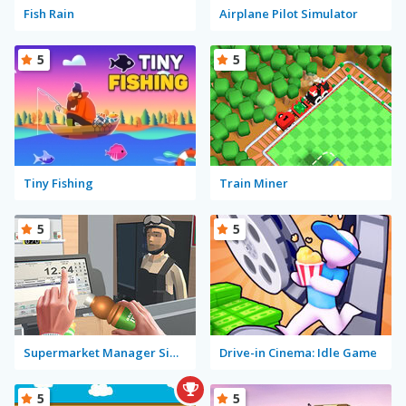
Fish Rain
Airplane Pilot Simulator
5
5
Tiny Fishing
Train Miner
5
5
Supermarket Manager Simulator
Drive-in Cinema: Idle Game
5
5