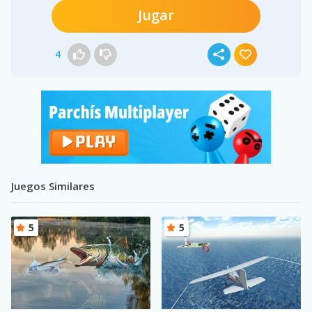
Jugar
4
Juegos Similares
5
5