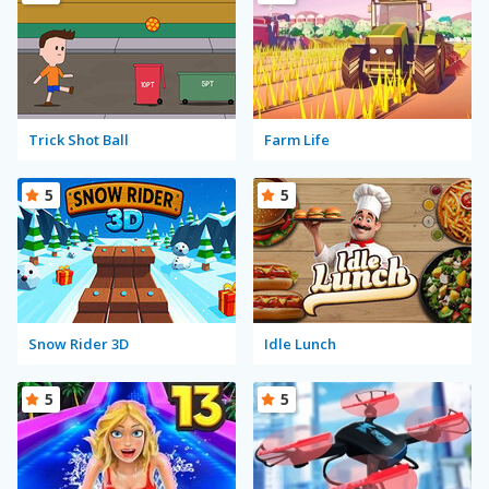
Trick Shot Ball
Farm Life
5
5
Snow Rider 3D
Idle Lunch
5
5