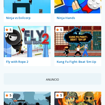
Ninja vs Evilcorp
Ninja Hands
5
5
Fly with Rope 2
Kung Fu Fight: Beat 'Em Up
ANUNCIO
5
5