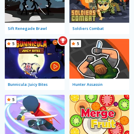
Sift Renegade Brawl
Soldiers Combat
5
5
Bunnicula: Juicy Bites
Hunter Assassin
5