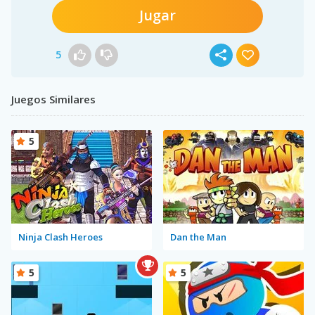
Jugar
5
Juegos Similares
5
Ninja Clash Heroes
Dan the Man
5
5