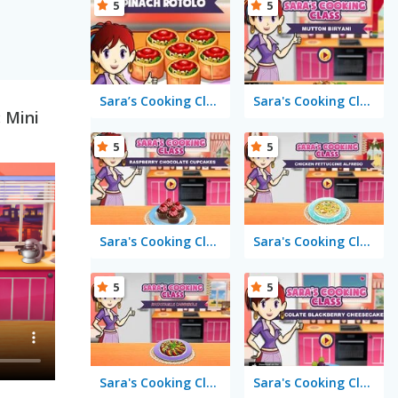
5
5
Sara’s Cooking Class: Spinach Rotolo
Sara's Cooking Class: Mutton Biryani
 Mini
5
5
Sara's Cooking Class: Raspberry Chocolate Cupcakes
Sara's Cooking Class: Chicken Fettuccine Alfredo
5
5
Sara's Cooking Class: Ratatouille Casserole
Sara's Cooking Class: Berry Cheesecake