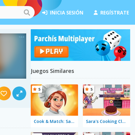
INICIA SESIÓN
REGÍSTRATE
Juegos Similares
5
5
Cook & Match: Sara's Adventure
Sara's Cooking Class: Cherry Upside Down Cake