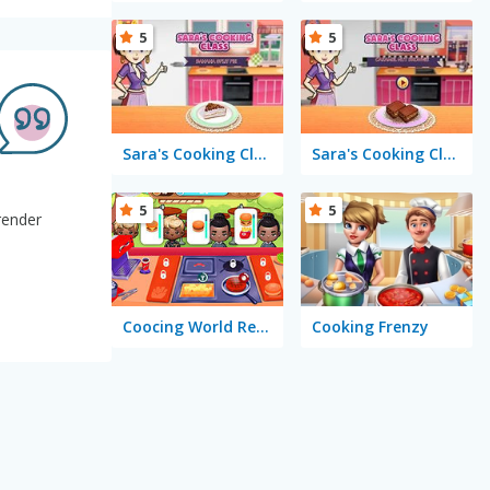
5
5
Sara's Cooking Class: Banana Split Pie
Sara's Cooking Class: Caramel Nut Brownie
5
5
render
Coocing World Reboot
Cooking Frenzy