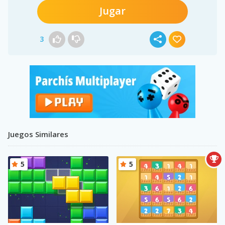
Jugar
3
Juegos Similares
5
5