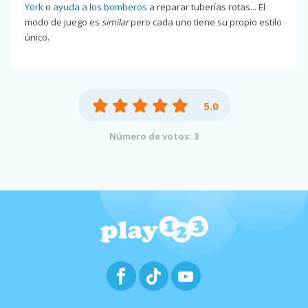
York
o
ayuda a los bomberos
a reparar tuberías rotas... El
modo de juego es
similar
pero cada uno tiene su propio estilo
único.
5.0
Número de votos: 3