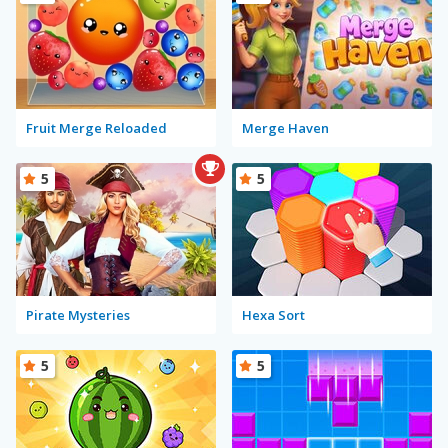
Fruit Merge Reloaded
Merge Haven
5
5
Pirate Mysteries
Hexa Sort
5
5