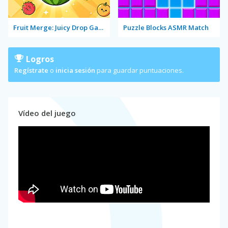
Fruit Merge: Juicy Drop Game
Puzzle Blocks ASMR Match
Logros
Regístrate
o
inicia sesión
para guardar puntuaciones.
Vídeo del juego