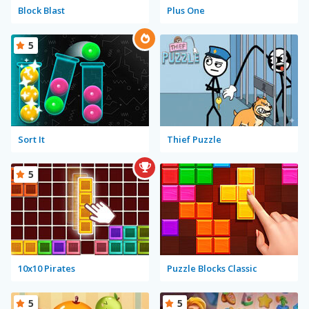
Block Blast
Plus One
5
Sort It
Thief Puzzle
5
10x10 Pirates
Puzzle Blocks Classic
5
5