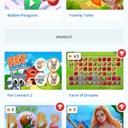
Bubble Penguins
Yummy Tales
ANUNCIO
4.5
Pet Connect 2
Farm of Dreams
5
5