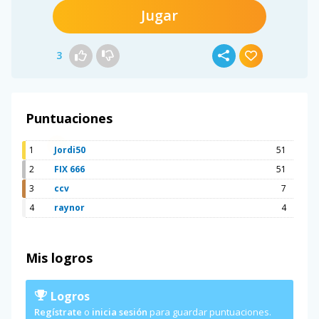
Jugar
3
Puntuaciones
1
Jordi50
51
2
FIX 666
51
3
ccv
7
4
raynor
4
Mis logros
Logros
Regístrate
o
inicia sesión
para guardar puntuaciones.