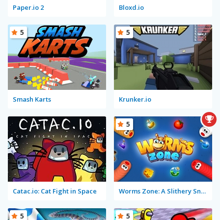
Paper.io 2
Bloxd.io
5
5
Smash Karts
Krunker.io
5
Catac.io: Cat Fight in Space
Worms Zone: A Slithery Snake
5
5