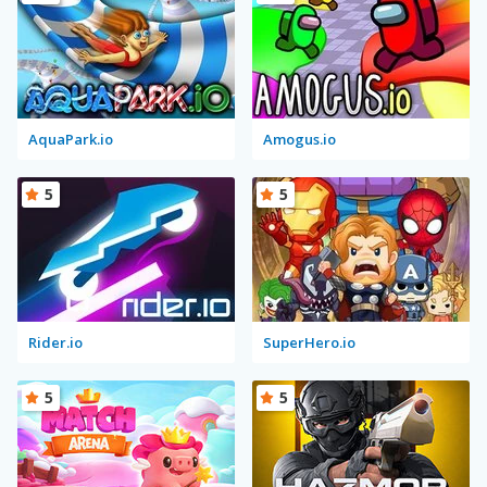
AquaPark.io
Amogus.io
5
5
Rider.io
SuperHero.io
5
5