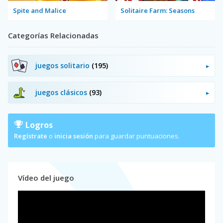
Spite and Malice
Solitaire Farm: Seasons
Categorías Relacionadas
juegos solitario
(195)
juegos clásicos
(93)
Logros
Regístrate
o
inicia sesión
para guardar puntuaciones.
Vídeo del juego