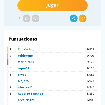
Jugar
4
Puntuaciones
1
Cube´o logic
9.817
2
roblerone
9.702
3
Marinita69
9.172
4
rupia27
9.114
5
erves
8.982
6
Alejo25
8.977
7
ntorres11
8.945
8
Roberto Sanchez
8.859
9
arcoiris125
8.809