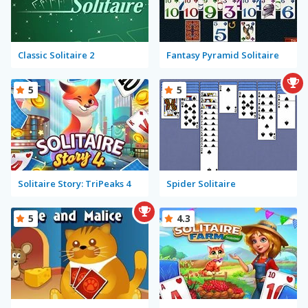
Classic Solitaire 2
Fantasy Pyramid Solitaire
5
5
Solitaire Story: TriPeaks 4
Spider Solitaire
5
4.3