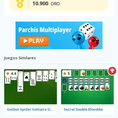
10.900
ORO
Juegos Similares
4.4
5
Golden Spider Solitaire On-line
Secret Double Klondike