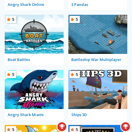
Angry Shark Online
3 Pandas
5
5
Boat Battles
Battleship War Multiplayer
5
5
Angry Shark Miami
Ships 3D
5
5