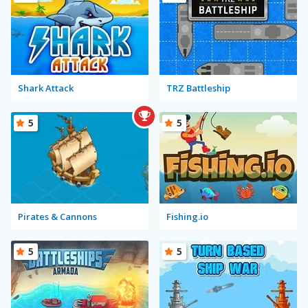
Shark Attack
TRZ Battleship
5
5
Pirates & Cannons
Fishing.io
5
5