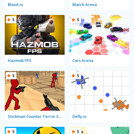
Bloxd.io
Match Arena
5
5
Hazmob FPS
Cars Arena
5
5
Stickman Counter Terror Strike
Defly.io
5
5