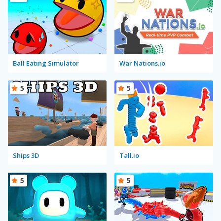
Ball Eating Simulator
War Nations.io
5
5
Ships 3D
Tall.io
5
5