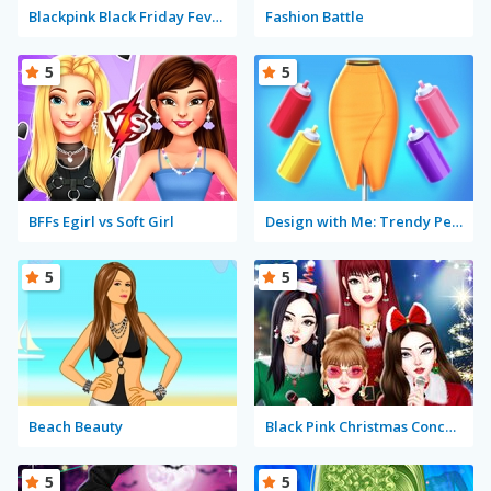
Blackpink Black Friday Fever
Fashion Battle
5
5
BFFs Egirl vs Soft Girl
Design with Me: Trendy Pencil skirt
5
5
Beach Beauty
Black Pink Christmas Concert
5
5