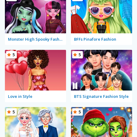
Monster High Spooky Fashion
BFFs Pinafore Fashion
5
5
Love in Style
BTS Signature Fashion Style
5
5