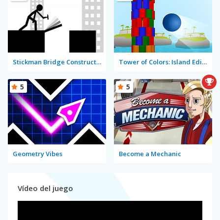
Stickman Bridge Constructor
Tower of Colors: Island Edition
5
5
Geometry Vibes
Become a Mechanic
Vídeo del juego