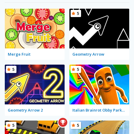
5
Merge Fruit
Geometry Arrow
5
5
Geometry Arrow 2
Italian Brainrot Obby Parkour
5
5