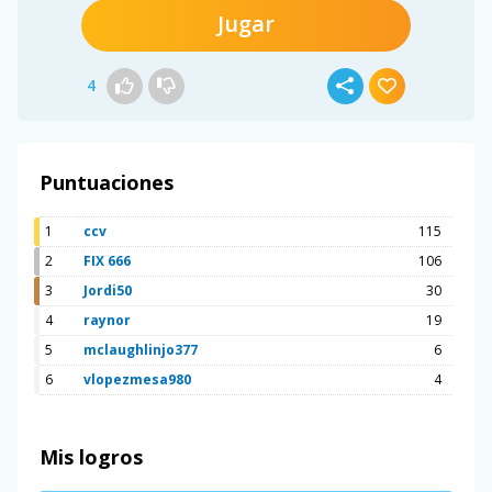
Jugar
4
Puntuaciones
1
ccv
115
2
FIX 666
106
3
Jordi50
30
4
raynor
19
5
mclaughlinjo377
6
6
vlopezmesa980
4
Mis logros