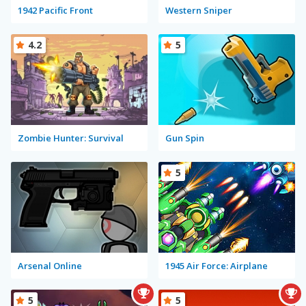
1942 Pacific Front
Western Sniper
4.2
5
Zombie Hunter: Survival
Gun Spin
5
Arsenal Online
1945 Air Force: Airplane
5
5