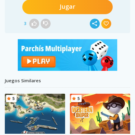
Jugar
3
Juegos Similares
5
5