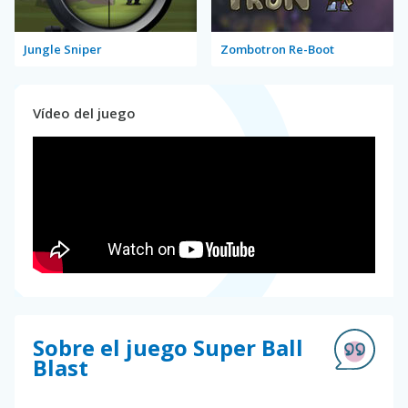
Jungle Sniper
Zombotron Re-Boot
Vídeo del juego
Sobre el juego Super Ball
Blast