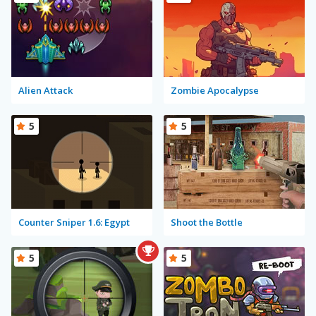
Alien Attack
Zombie Apocalypse
5
5
Counter Sniper 1.6: Egypt
Shoot the Bottle
5
5