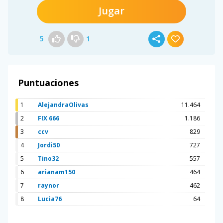
Jugar
5
1
Puntuaciones
1
AlejandraOlivas
11.464
2
FIX 666
1.186
3
ccv
829
4
Jordi50
727
5
Tino32
557
6
arianam150
464
7
raynor
462
8
Lucia76
64