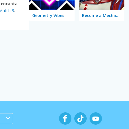
e
encanta
Match 3
.
Geometry Vibes
Become a Mechanic