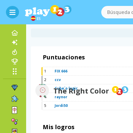
ES
Puntuaciones
1
FIX 666
2
ccv
3
The Right Color
Cube´o logic
4
raynor
5
Jordi50
Mis logros