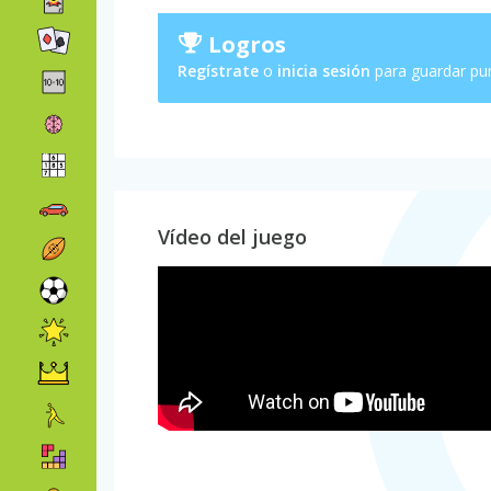
Logros
Regístrate
o
inicia sesión
para guardar pu
Vídeo del juego