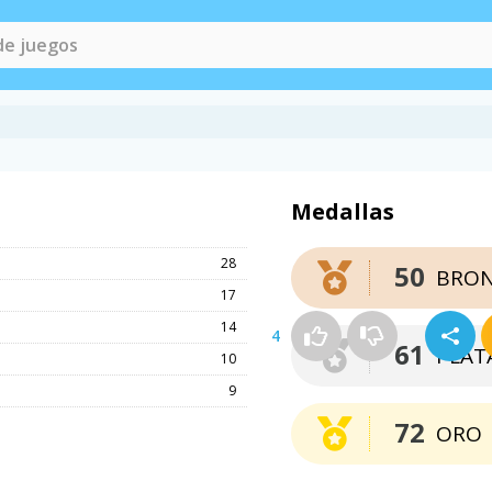
Medallas
28
50
BRO
17
14
4
61
PLAT
10
9
72
ORO