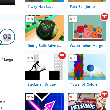
Crazy Hen Level
Fast Ball Jump
5
5
Going Balls Adventure 2
Watermelon Merge
5
5
sí? Juega
Stickman Bridge Constructor
Tower of Colors: Island Edition
5
5
tera
es