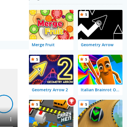
5
Merge Fruit
Geometry Arrow
5
5
Geometry Arrow 2
Italian Brainrot Obby Parkour
5
5