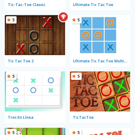
Tic-Tac-Toe Classic
Ultimate Tic Tac Toe
5
5
Tic Tac Toe 2
Ultimate Tic Tac Toe Multiplayer
5
5
Tres En Línea
TicTacToe
5
5