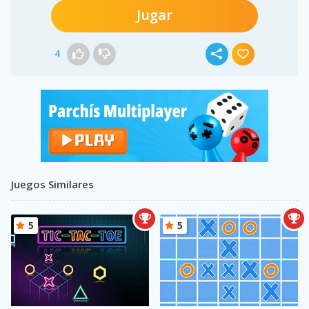
Jugar
4
Juegos Similares
5
5