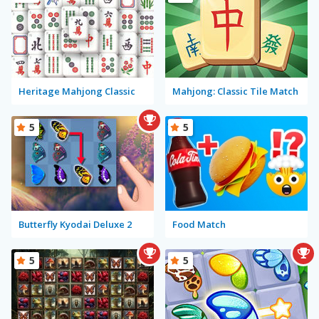
Heritage Mahjong Classic
Mahjong: Classic Tile Match
5
5
Butterfly Kyodai Deluxe 2
Food Match
5
5