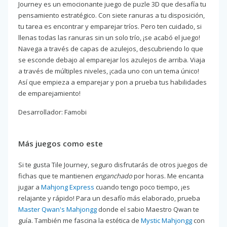
Journey es un emocionante juego de puzle 3D que desafía tu
pensamiento estratégico. Con siete ranuras a tu disposición,
tu tarea es encontrar y emparejar tríos. Pero ten cuidado, si
llenas todas las ranuras sin un solo trío, ¡se acabó el juego!
Navega a través de capas de azulejos, descubriendo lo que
se esconde debajo al emparejar los azulejos de arriba. Viaja
a través de múltiples niveles, ¡cada uno con un tema único!
Así que empieza a emparejar y pon a prueba tus habilidades
de emparejamiento!
Desarrollador: Famobi
Más juegos como este
Si te gusta Tile Journey, seguro disfrutarás de otros juegos de
fichas que te mantienen
enganchado
por horas. Me encanta
jugar a
Mahjong Express
cuando tengo poco tiempo, ¡es
relajante y rápido! Para un desafío más elaborado, prueba
Master Qwan's Mahjongg
donde el sabio Maestro Qwan te
guía. También me fascina la estética de
Mystic Mahjongg
con