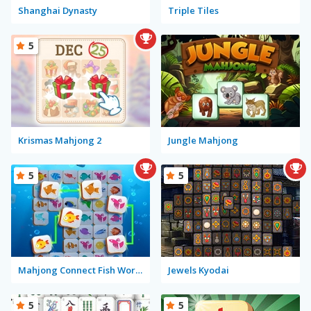
Shanghai Dynasty
Triple Tiles
5
Krismas Mahjong 2
Jungle Mahjong
5
5
Mahjong Connect Fish World
Jewels Kyodai
5
5