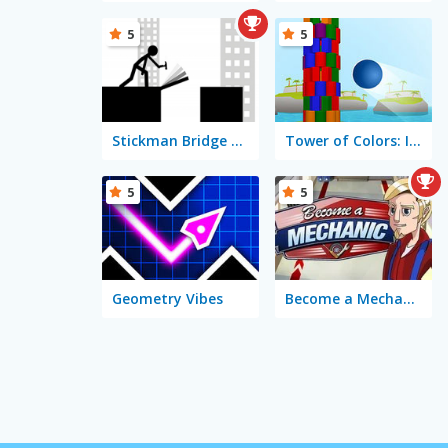
5
5
Stickman Bridge Constructor
Tower of Colors: Island Edition
5
5
Geometry Vibes
Become a Mechanic