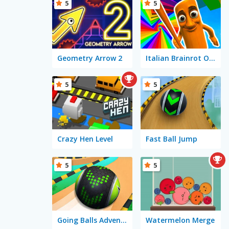
5
5
Geometry Arrow 2
Italian Brainrot Obby Parkour
5
5
Crazy Hen Level
Fast Ball Jump
5
5
Going Balls Adventure 2
Watermelon Merge