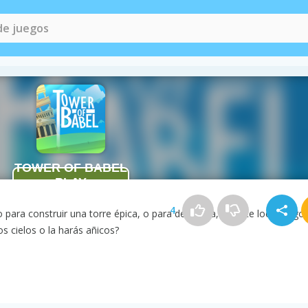
of Babel
4
ara construir una torre épica, o para destruirla, en este loco juego
os cielos o la harás añicos?