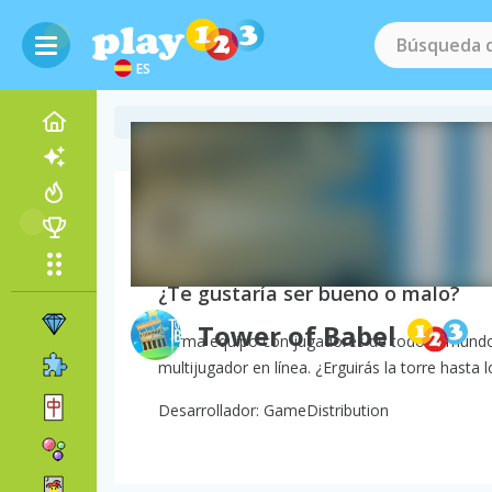
ES
Sobre el juego Tower 
¿Te gustaría ser bueno o malo?
Tower of Babel
Forma equipo con jugadores de todo el mundo p
multijugador en línea. ¿Erguirás la torre hasta l
Desarrollador: GameDistribution