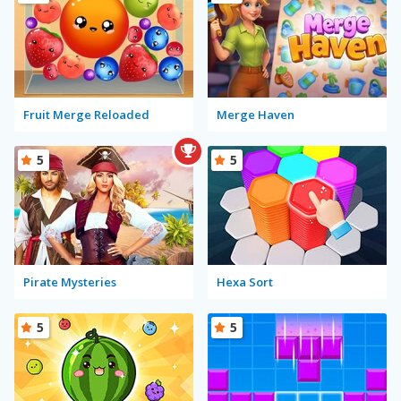
Fruit Merge Reloaded
Merge Haven
5
5
Pirate Mysteries
Hexa Sort
5
5