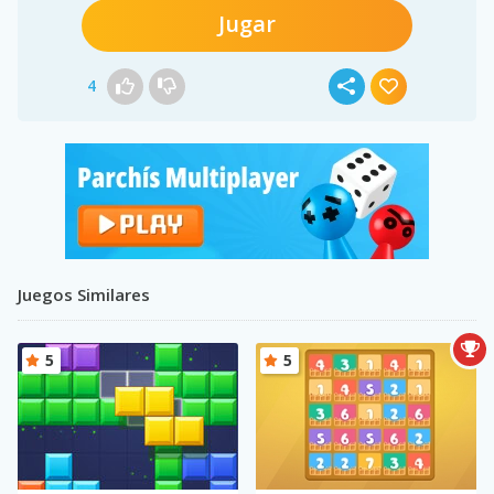
Jugar
4
Juegos Similares
5
5