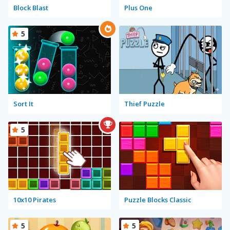
Block Blast
Plus One
5
Sort It
Thief Puzzle
5
10x10 Pirates
Puzzle Blocks Classic
5
5