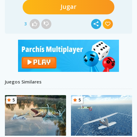
Jugar
3
Juegos Similares
5
5