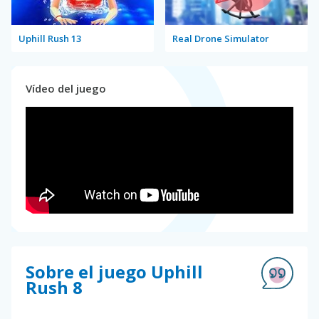
Uphill Rush 13
Real Drone Simulator
Vídeo del juego
Sobre el juego Uphill
Rush 8