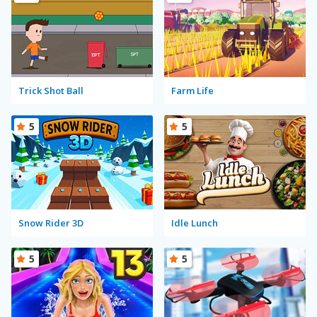
Trick Shot Ball
Farm Life
5
5
Snow Rider 3D
Idle Lunch
5
5