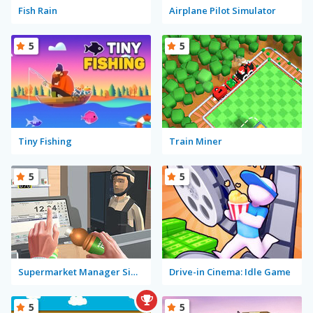
Fish Rain
Airplane Pilot Simulator
5
5
Tiny Fishing
Train Miner
5
5
Supermarket Manager Simulator
Drive-in Cinema: Idle Game
5
5