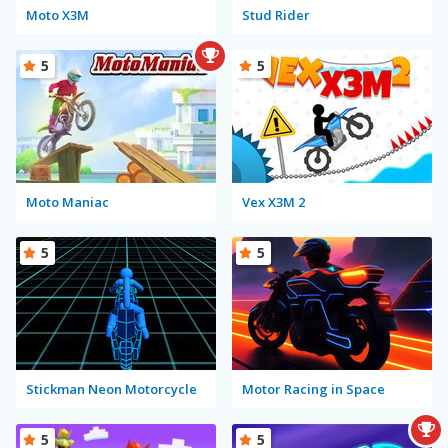
Moto X3M
Stud Rider
5
5
Moto Maniac
Vex X3M 2
5
5
Stickman Neon Motorcycle
Motor Racing in Space
5
5