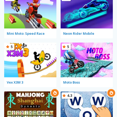
Mini Moto: Speed Race
Neon Rider Mobile
5
5
Vex X3M 3
Moto Boss
4.3