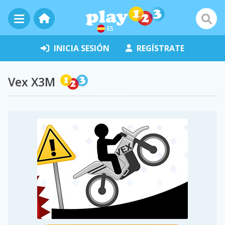
ES
INICIA SESIÓN
REGÍSTRATE
Vex X3M