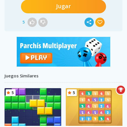
Jugar
5
Juegos Similares
5
5