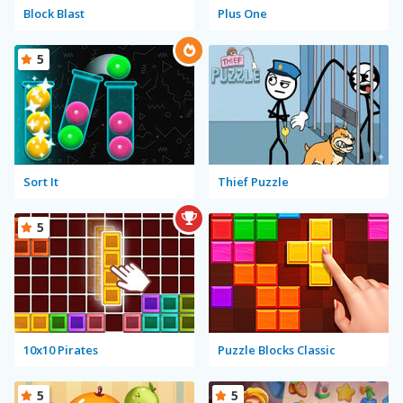
Block Blast
Plus One
5
Sort It
Thief Puzzle
5
10x10 Pirates
Puzzle Blocks Classic
5
5