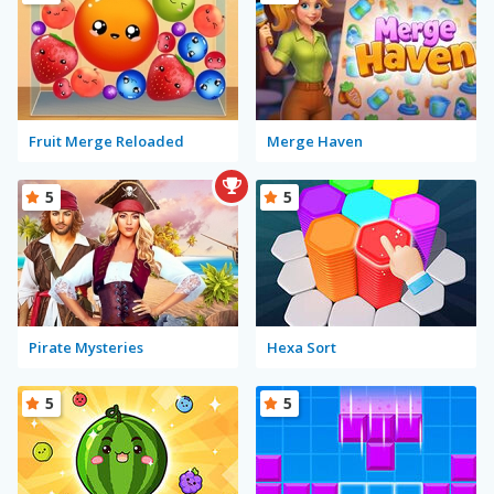
Fruit Merge Reloaded
Merge Haven
5
5
Pirate Mysteries
Hexa Sort
5
5