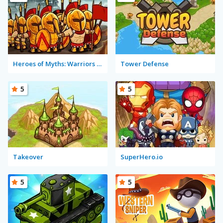
Heroes of Myths: Warriors of Gods
Tower Defense
5
5
Takeover
SuperHero.io
5
5