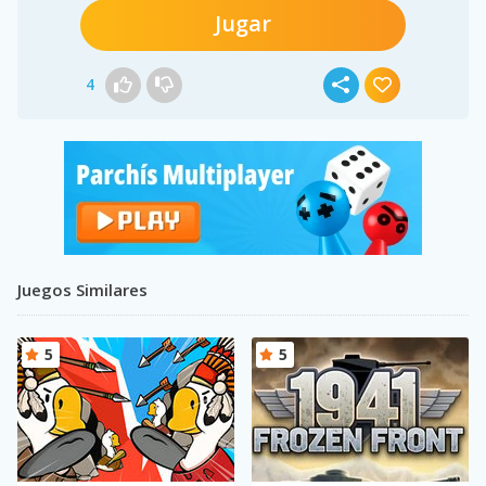
Jugar
4
Juegos Similares
5
5