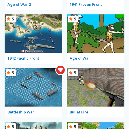
Age of War 2
1941 Frozen Front
5
5
1942 Pacific Front
Age of War
5
5
Battleship War
Bullet Fire
5
5