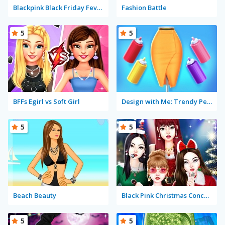
Blackpink Black Friday Fever
Fashion Battle
5
5
BFFs Egirl vs Soft Girl
Design with Me: Trendy Pencil skirt
5
5
Beach Beauty
Black Pink Christmas Concert
5
5