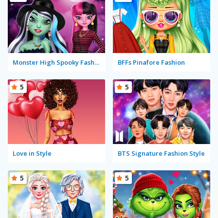
Monster High Spooky Fashion
BFFs Pinafore Fashion
5
5
Love in Style
BTS Signature Fashion Style
5
5