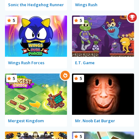
Sonic the Hedgehog Runner
Wings Rush
5
5
Wings Rush Forces
E.T. Game
5
5
Mergest Kingdom
Mr. Noob Eat Burger
5