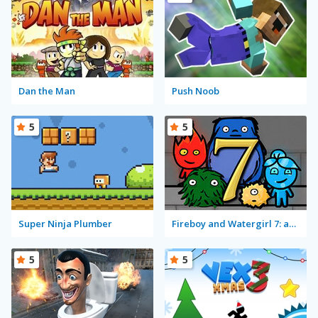
Dan the Man
Push Noob
5
5
Super Ninja Plumber
Fireboy and Watergirl 7: and Friends
5
5