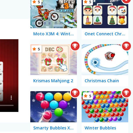
5
5
Moto X3M 4: Winter
Onet Connect Christmas
5
Krismas Mahjong 2
Christmas Chain
5
Smarty Bubbles X-MAS Edition
Winter Bubbles