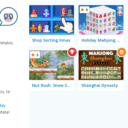
5
Shop Sorting Xmas
Holiday Mahjong Dimensions
minutos.
5
Nut Rush: Snow Scramble
Shanghai Dynasty
os, te
day
értete!