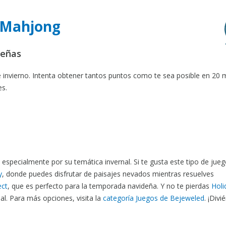
r Mahjong
deñas
invierno. Intenta obtener tantos puntos como te sea posible en 20 
es.
specialmente por su temática invernal. Si te gusta este tipo de jueg
y
, donde puedes disfrutar de paisajes nevados mientras resuelves
ect
, que es perfecto para la temporada navideña. Y no te pierdas
Holi
al. Para más opciones, visita la
categoría Juegos de Bejeweled
. ¡Divi