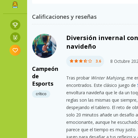
Calificaciones y reseñas
Diversión invernal con
navideño
8 Octubre 20
3.6
Campeón
de
Tras probar
Winter Mahjong
, me e
Esports
encontrados. Este clásico juego de
envoltura navideña que le da un toqu
crítico
reglas son las mismas que siempre, 
despejando el tablero. El reto de o
solo 20 minutos añade un desafío a
emocionante, aunque he escuchado 
parece que el tiempo es muy justo. S
juego para desafiar a tus reflejos y