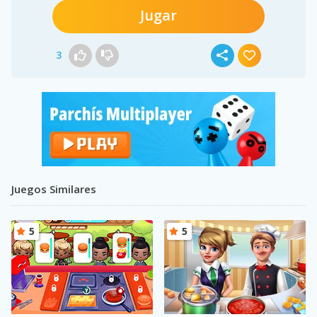
Jugar
3
Juegos Similares
5
5