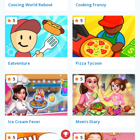
Coocing World Reboot
Cooking Frenzy
5
5
Eatventure
Pizza Tycoon
5
5
Ice Cream Fever
Mom's Diary
5
5