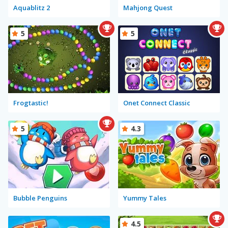
Aquablitz 2
Mahjong Quest
5
5
Frogtastic!
Onet Connect Classic
5
4.3
Bubble Penguins
Yummy Tales
4.5