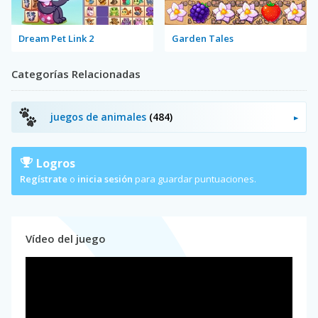
Dream Pet Link 2
Garden Tales
Categorías Relacionadas
juegos de animales
(484)
Logros
Regístrate
o
inicia sesión
para guardar puntuaciones.
Vídeo del juego