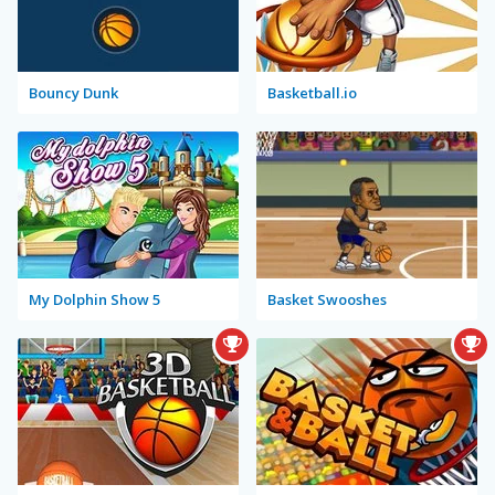
Bouncy Dunk
Basketball.io
My Dolphin Show 5
Basket Swooshes