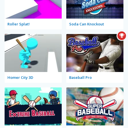
Roller Splat!
Soda Can Knockout
Homer City 3D
Baseball Pro