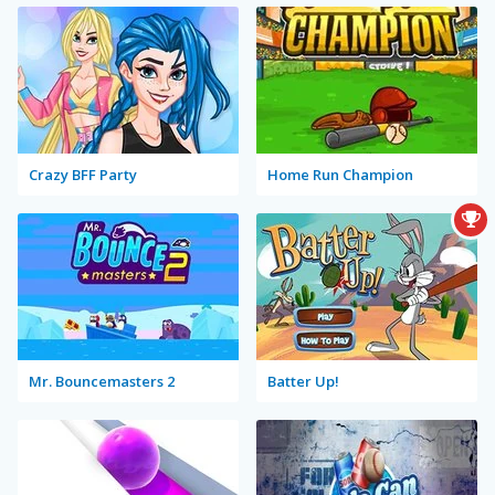
Crazy BFF Party
Home Run Champion
Mr. Bouncemasters 2
Batter Up!