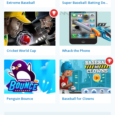
Extreme Baseball
Super Baseball: Batting Derby
Cricket World Cup
Whack the Phone
Penguin Bounce
Baseball for Clowns