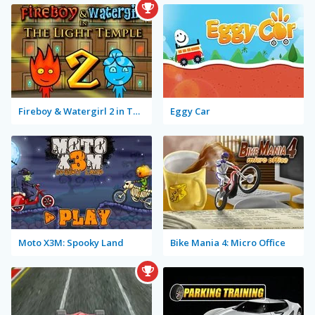
Fireboy & Watergirl 2 in The Light Temple
Eggy Car
Moto X3M: Spooky Land
Bike Mania 4: Micro Office