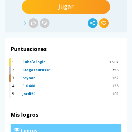
Jugar
3
Puntuaciones
1
Cube´o logic
1.907
2
Stegosaurus#1
758
3
raynor
182
4
FIX 666
138
5
Jordi50
102
Mis logros
Logros