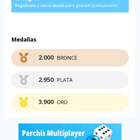
Regístrate
o
inicia sesión
para guardar puntuaciones.
Medallas
2.000
BRONCE
2.950
PLATA
3.900
ORO