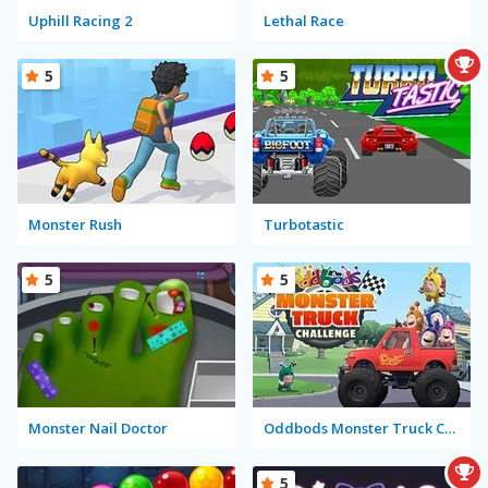
Uphill Racing 2
Lethal Race
5
5
Monster Rush
Turbotastic
5
5
Monster Nail Doctor
Oddbods Monster Truck Challenge
5