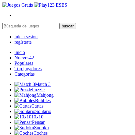
ES
buscar
inicia sesión
regístrate
inicio
Nuevos
42
Populares
Top jugadores
Categorías
Match 3
Puzzle
Mahjong
Bubbles
Cartas
Solitario
10x10
Pensar
Sudoku
Coches