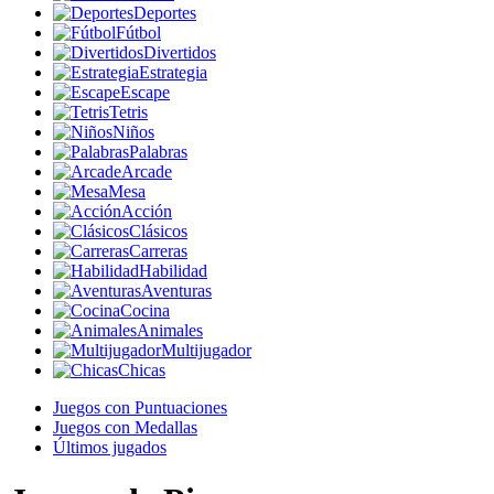
Deportes
Fútbol
Divertidos
Estrategia
Escape
Tetris
Niños
Palabras
Arcade
Mesa
Acción
Clásicos
Carreras
Habilidad
Aventuras
Cocina
Animales
Multijugador
Chicas
Juegos con Puntuaciones
Juegos con Medallas
Últimos jugados