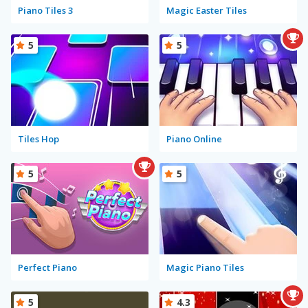
Piano Tiles 3
Magic Easter Tiles
5
5
Tiles Hop
Piano Online
5
5
Perfect Piano
Magic Piano Tiles
5
4.3