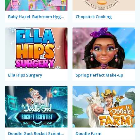
Baby Hazel: Bathroom Hygiene
Chopstick Cooking
Ella Hips Surgery
Spring Perfect Make-up
Doodle God: Rocket Scientist
Doodle Farm