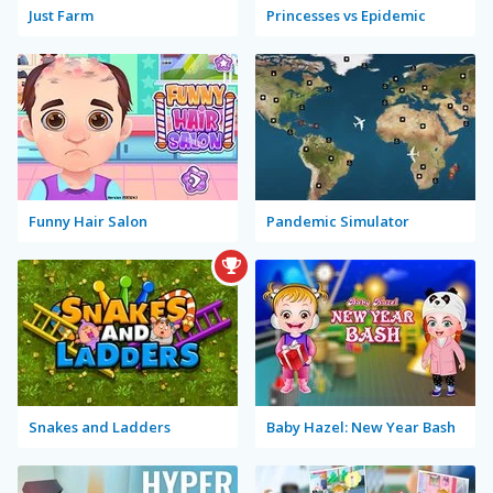
Just Farm
Princesses vs Epidemic
Funny Hair Salon
Pandemic Simulator
Snakes and Ladders
Baby Hazel: New Year Bash