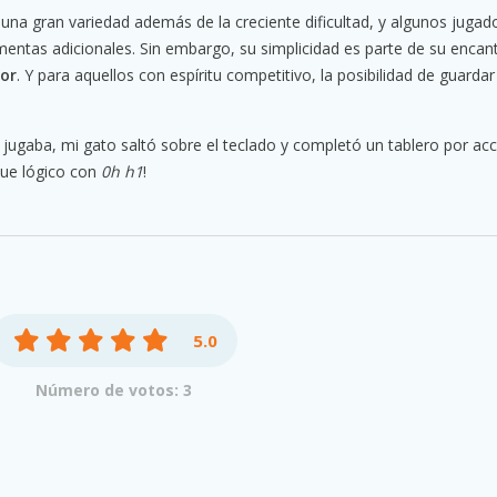
una gran variedad además de la creciente dificultad, y algunos jugad
ntas adicionales. Sin embargo, su simplicidad es parte de su encan
dor
. Y para aquellos con espíritu competitivo, la posibilidad de guarda
jugaba, mi gato saltó sobre el teclado y completó un tablero por acc
oque lógico con
0h h1
!
5.0
Número de votos: 3