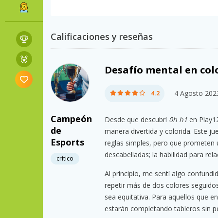
Calificaciones y reseñas
Desafío mental en col
4 Agosto 202
4.2
Campeón
Desde que descubrí
0h h1
en Play12
de
manera divertida y colorida. Este j
Esports
reglas simples, pero que prometen
descabelladas; la habilidad para rela
crítico
Al principio, me sentí algo confund
repetir más de dos colores seguidos
sea equitativa. Para aquellos que e
estarán completando tableros sin ped