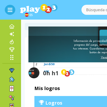
ES
Puntuaciones
1
FIX 666
2
Jordi50
3
0h h1
ccv
Mis logros
Logros