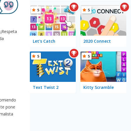
5
5
 ¡Respeta
da
Let's Catch
2020 Connect
5
5
Text Twist 2
Kitty Scramble
ecomiendo
te pone
malista