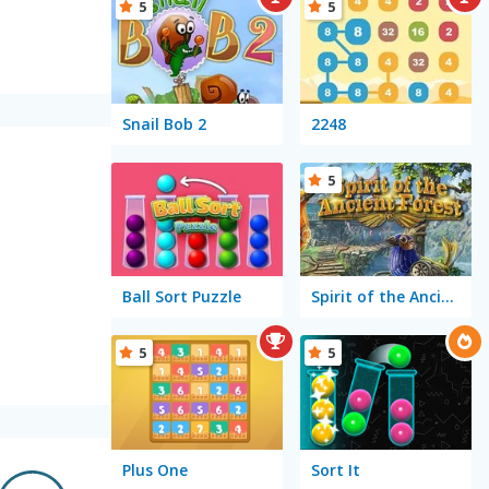
5
5
Snail Bob 2
2248
5
Ball Sort Puzzle
Spirit of the Ancient Forest
5
5
Plus One
Sort It