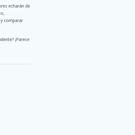
ores echarán de
to,
r y comparar
idente? ¡Parece