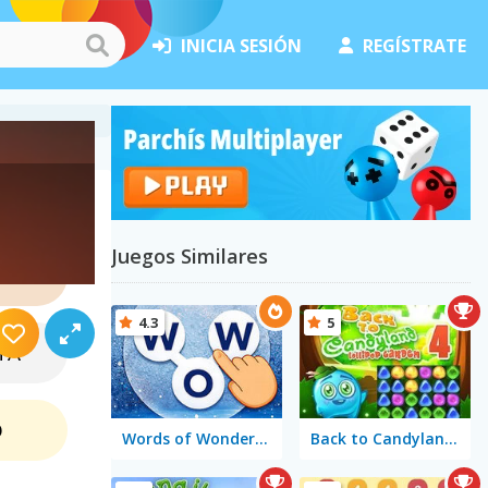
INICIA SESIÓN
REGÍSTRATE
Juegos Similares
NCE
4.3
5
TA
O
Words of Wonders - WOW
Back to Candyland 4: Lollipop Garden