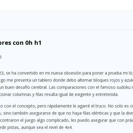
ores con 0h h1
3
3, se ha convertido en mi nueva obsesión para poner a prueba mi ló
uego me presenta un tablero donde debo alternar bloques rojos y azul
 un buen desafío cerebral. Las comparaciones con el famoso sudoku 
cionar columnas y filas resulta igual de exigente y entretenida.
ido con el concepto, pero rápidamente le agarré el truco. No solo es 
, sino también asegurarse de que no haya filas idénticas y que la divi
ncontraron el juego algo complicado, les puedo asegurar que con prác
ir pistas, aunque sea el nivel de 4x4.