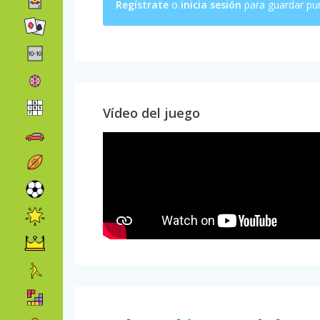
Regístrate
o
inicia sesión
para guardar pu
Vídeo del juego