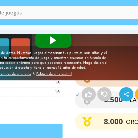
Medallas
400
5.000
BRO
16
16
3
6.500
PLA
8.000
OR