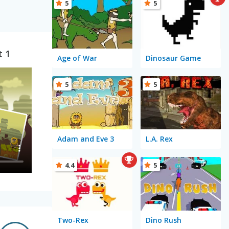
5
5
t 1
Age of War
Dinosaur Game
5
5
Adam and Eve 3
L.A. Rex
4.4
5
Two-Rex
Dino Rush