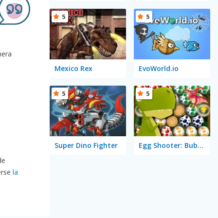
5
5
mera
Mexico Rex
EvoWorld.io
5
5
Super Dino Fighter
Egg Shooter: Bubble Dinosaur
de
erse
la