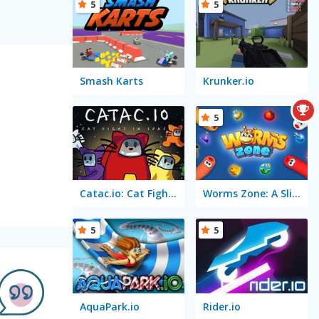
5
5
Smash Karts
Krunker.io
5
Catac.io: Cat Fight in Space
Worms Zone: A Slithery Snake
5
5
AquaPark.io
Rider.io