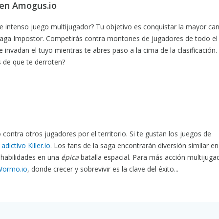
 en Amogus.io
 intenso juego multijugador? Tu objetivo es conquistar la mayor can
r saga Impostor. Competirás contra montones de jugadores de todo e
e invadan el tuyo mientras te abres paso a la cima de la clasificación
 de que te derroten?
ntra otros jugadores por el territorio. Si te gustan los juegos de
 adictivo Killer.io
. Los fans de la saga encontrarán diversión similar en
 habilidades en una
épica
batalla espacial. Para más acción multijuga
 Wormo.io
, donde crecer y sobrevivir es la clave del éxito...