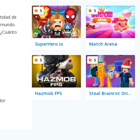
5
5
tidad de
l mundo.
. ¿Cuánto
SuperHero.io
Match Arena
5
5
Hazmob FPS
Steal Brainrot Original 3D
dor