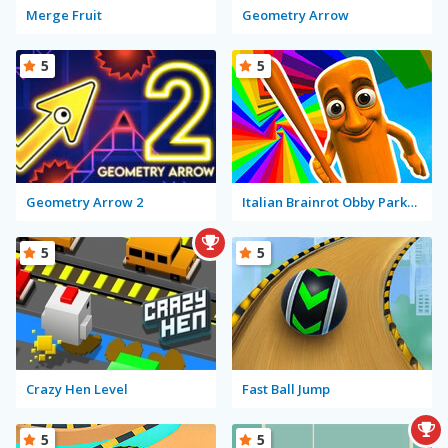
Merge Fruit
Geometry Arrow
5
5
Geometry Arrow 2
Italian Brainrot Obby Parkour
5
5
Crazy Hen Level
Fast Ball Jump
5
5