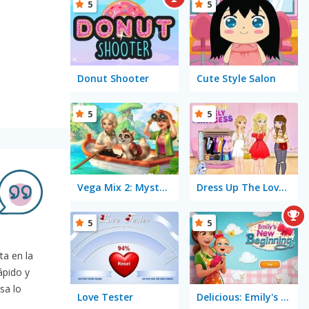
5
5
Donut Shooter
Cute Style Salon
5
5
Vega Mix 2: Mystery of Island
Dress Up The Lovely Princess
5
5
ta en la
ápido y
sa lo
Love Tester
Delicious: Emily's New Beginning