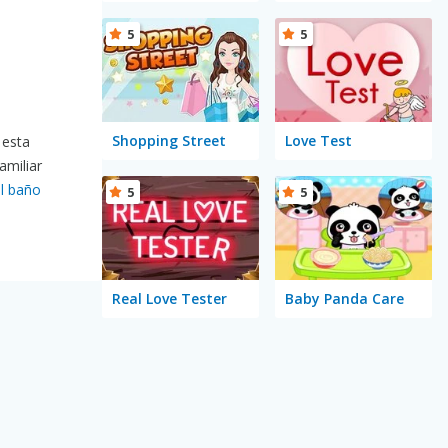
5
5
Shopping Street
Love Test
 esta
amiliar
el baño
5
5
Real Love Tester
Baby Panda Care