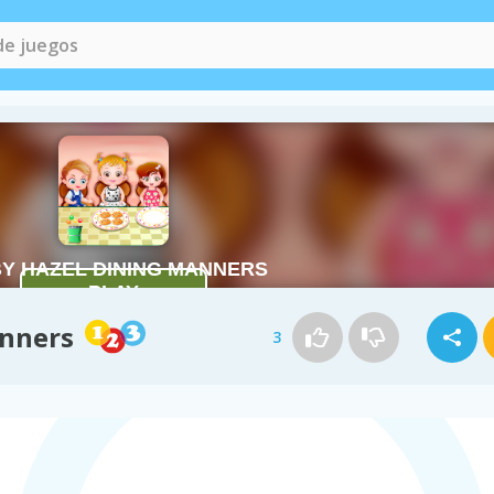
anners
3