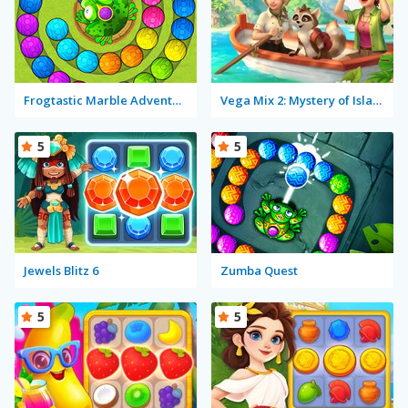
Frogtastic Marble Adventure
Vega Mix 2: Mystery of Island
5
5
Jewels Blitz 6
Zumba Quest
5
5