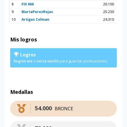
8
FIX 666
26.100
9
MartaPerezRojas
25.230
10
Artigas Colman
24.310
Mis logros
Logros
Regístrate
o
inicia sesión
para guardar puntuaciones.
Medallas
54.000
BRONCE