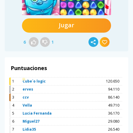
Jugar
6
1
Puntuaciones
1
Cube´o logic
120.650
2
erves
94.110
3
ccv
86.140
4
Vella
49.710
5
Lucia Fernanda
36.170
6
Miguel27
29.080
7
Lidia35
26.540