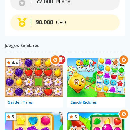
72.000
PLATA
90.000
ORO
Juegos Similares
4.4
Garden Tales
Candy Riddles
5
5