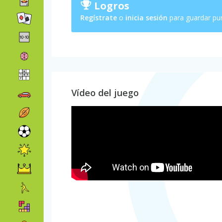
Logros
Regístrate
o
inicia sesión
para guardar pu
Vídeo del juego