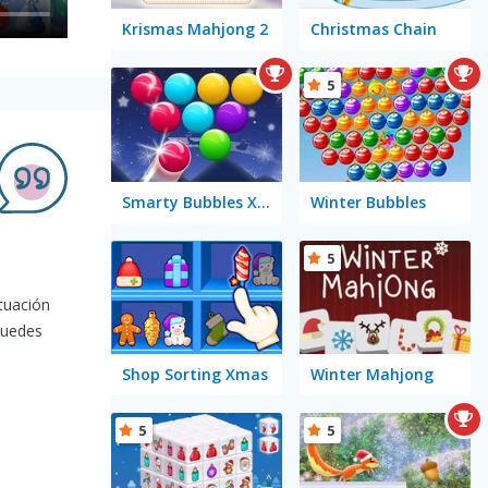
Krismas Mahjong 2
Christmas Chain
5
Smarty Bubbles X-MAS Edition
Winter Bubbles
5
ntuación
puedes
Shop Sorting Xmas
Winter Mahjong
5
5