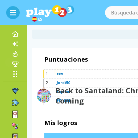
ES
Puntuaciones
1
ccv
2
Jordi50
Back to Santaland: Chr
3
raynor
Coming
4
FIX 666
Mis logros