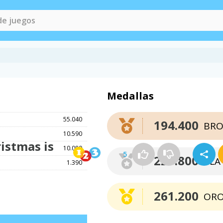
Medallas
55.040
194.400
BRO
10.590
istmas is
10.080
5
227.800
PLA
1.390
261.200
OR