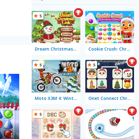
5
Dream Christmas Link
Cookie Crush: Christmas Edition
5
5
Moto X3M 4: Winter
Onet Connect Christmas
5