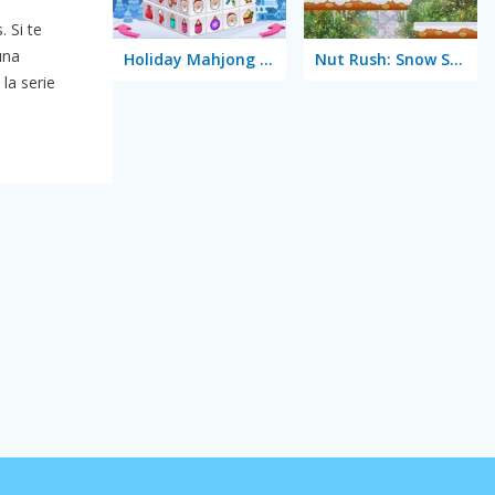
 Si te
una
Holiday Mahjong Dimensions
Nut Rush: Snow Scramble
 la serie