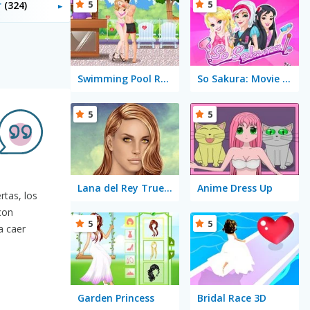
5
5
r
(324)
Swimming Pool Romance
So Sakura: Movie Star
5
5
Lana del Rey True Make Up
Anime Dress Up
rtas, los
con
5
5
a caer
Garden Princess
Bridal Race 3D