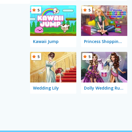
5
5
Kawaii Jump
Princess Shopping Online
5
5
Wedding Lily
Dolly Wedding Runway