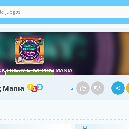
g Mania
2