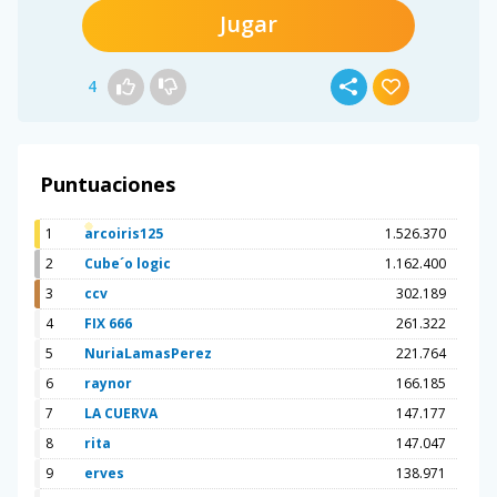
Jugar
4
Puntuaciones
1
arcoiris125
1.526.370
2
Cube´o logic
1.162.400
3
ccv
302.189
4
FIX 666
261.322
5
NuriaLamasPerez
221.764
6
raynor
166.185
7
LA CUERVA
147.177
8
rita
147.047
9
erves
138.971