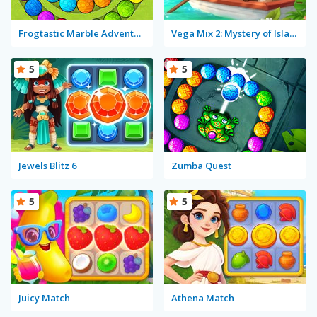
Frogtastic Marble Adventure
Vega Mix 2: Mystery of Island
5
5
Jewels Blitz 6
Zumba Quest
5
5
Juicy Match
Athena Match