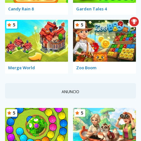
Candy Rain 8
Garden Tales 4
5
5
Merge World
Zoo Boom
ANUNCIO
5
5