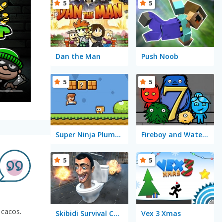
5
5
Dan the Man
Push Noob
5
5
Super Ninja Plumber
Fireboy and Watergirl 7: and Friends
5
5
 cacos.
Skibidi Survival Challenge
Vex 3 Xmas