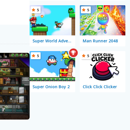
5
5
Super World Adventure
Man Runner 2048
5
5
Super Onion Boy 2
Click Click Clicker