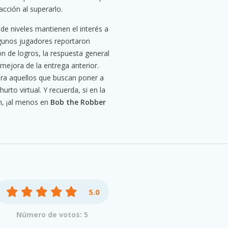
acción al superarlo.
d de niveles mantienen el interés a
lgunos jugadores reportaron
 de logros, la respuesta general
 mejora de la entrega anterior.
ara aquellos que buscan poner a
urto virtual. Y recuerda, si en la
n, ¡al menos en
Bob the Robber
5.0
Número de votos: 5