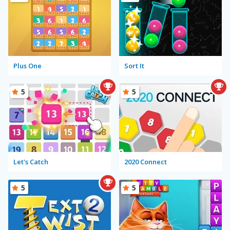
Plus One
Sort It
5
5
Let's Catch
2020 Connect
5
5