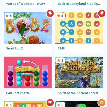
Words of Wonders - WOW
Back to Candyland 4: Lollipop Garden
5
5
Snail Bob 2
2248
5
Ball Sort Puzzle
Spirit of the Ancient Forest
5
5