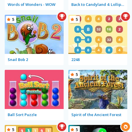
Words of Wonders - WOW
Back to Candyland 4: Lollipop Garden
5
5
Snail Bob 2
2248
5
Ball Sort Puzzle
Spirit of the Ancient Forest
5
5