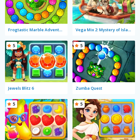
Frogtastic Marble Adventure
Vega Mix 2: Mystery of Island
5
5
Jewels Blitz 6
Zumba Quest
5
5