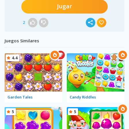
Jugar
2
Juegos Similares
4.4
Garden Tales
Candy Riddles
5
5