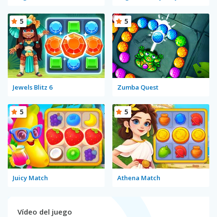
5
5
Jewels Blitz 6
Zumba Quest
5
5
Juicy Match
Athena Match
Vídeo del juego