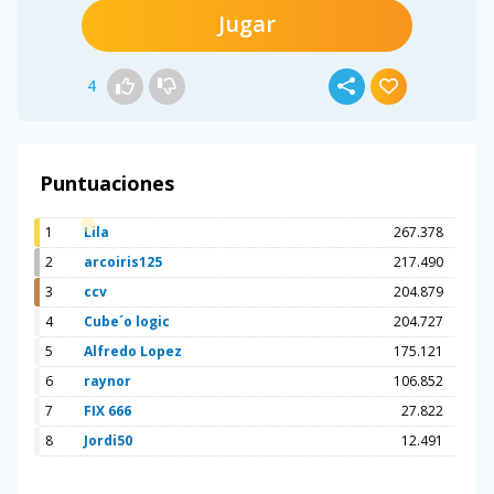
Jugar
4
Puntuaciones
1
Lila
267.378
2
arcoiris125
217.490
3
ccv
204.879
4
Cube´o logic
204.727
5
Alfredo Lopez
175.121
6
raynor
106.852
7
FIX 666
27.822
8
Jordi50
12.491