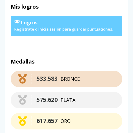
Mis logros
Logros
Regístrate
o
inicia sesión
para guardar puntuaciones.
Medallas
533.583
BRONCE
575.620
PLATA
617.657
ORO